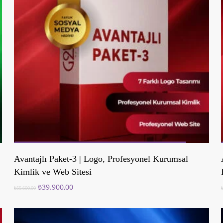
Sepete Ekle
Avantajlı Paket-3 | Logo, Profesyonel Kurumsal
Kimlik ve Web Sitesi
Orijinal
Şu
₺
39.900,00
₺
55.600,00
fiyat:
andaki
₺55.600,00.
fiyat:
₺39.900,00.