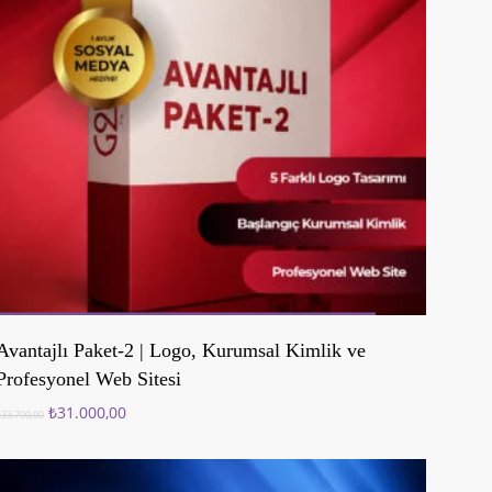
Sepete Ekle
Avantajlı Paket-2 | Logo, Kurumsal Kimlik ve
Profesyonel Web Sitesi
Orijinal
Şu
₺
31.000,00
₺
33.700,00
fiyat:
andaki
₺33.700,00.
fiyat:
₺31.000,00.