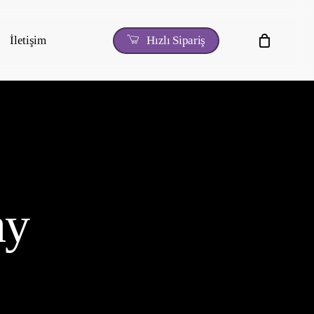
İletişim
H
ı
z
l
ı
S
i
p
a
r
i
ş
ay