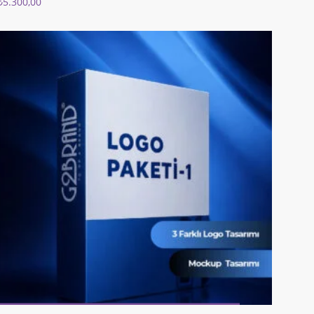
₺
5.300,00