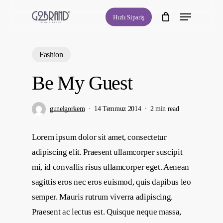
Skip
Menu
Hızlı Sipariş
to
main
content
Fashion
Be My Guest
gunelgorkem
14 Temmuz 2014
2 min read
Lorem ipsum dolor sit amet, consectetur
adipiscing elit. Praesent ullamcorper suscipit
mi, id convallis risus ullamcorper eget. Aenean
sagittis eros nec eros euismod, quis dapibus leo
semper. Mauris rutrum viverra adipiscing.
Praesent ac lectus est. Quisque neque massa,