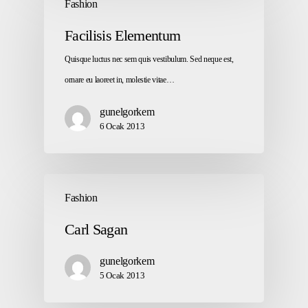
Fashion
Facilisis Elementum
Quisque luctus nec sem quis vestibulum. Sed neque est,
ornare eu laoreet in, molestie vitae…
gunelgorkem
6 Ocak 2013
Fashion
Carl Sagan
gunelgorkem
5 Ocak 2013