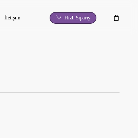
İletişim
H
ı
z
l
ı
S
i
p
a
r
i
ş